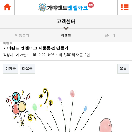
고객센터
이용문의
이벤트
갤러리
이벤트
가야랜드 엔젤파크 지문풍선 만들기
작성자
가야랜드
16-12-29 10:36
조회
5,502회
댓글
0건
이전글
다음글
목록
본문