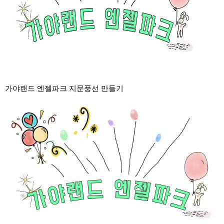
가야랜드 엔젤파크 지문풍선 만들기