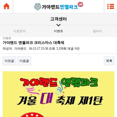
고객센터
이용문의
이벤트
갤러리
이벤트
가야랜드 엔젤파크 크리스마스 대축제
작성자
가야랜드
16-12-17 23:30
조회
5,350회
댓글
0건
이전글
다음글
목록
본문