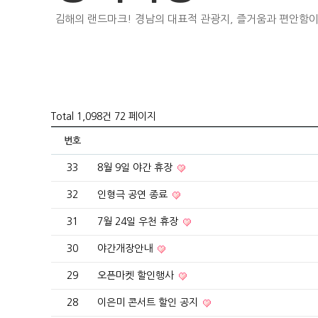
김해의 랜드마크! 경남의 대표적 관광지, 즐거움과 편안함이
Total 1,098건
72 페이지
번호
33
8월 9일 야간 휴장
32
인형극 공연 종료
31
7월 24일 우천 휴장
30
야간개장안내
29
오픈마켓 할인행사
28
이은미 콘서트 할인 공지