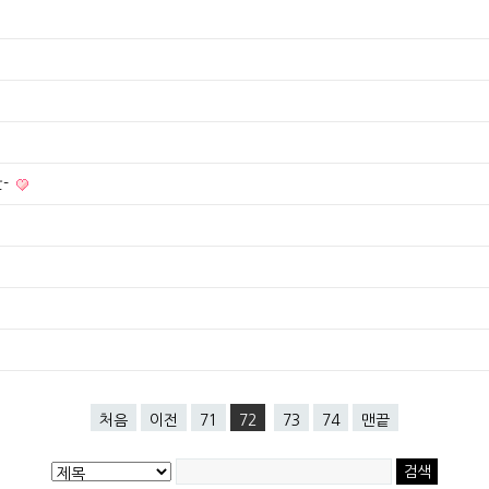
단-
처음
이전
71
72
73
74
맨끝