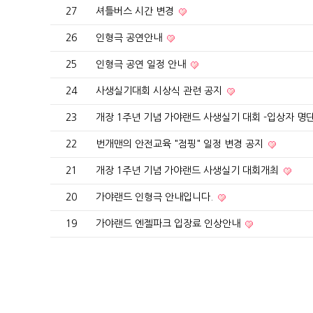
27
셔틀버스 시간 변경
26
인형극 공연안내
25
인형극 공연 일정 안내
24
사생실기대회 시상식 관련 공지
23
개장 1주년 기념 가야랜드 사생실기 대회 -입상자 명
22
번개맨의 안전교육 "점핑" 일정 변경 공지
21
개장 1주년 기념 가야랜드 사생실기 대회개최
20
가야랜드 인형극 안내입니다.
19
가야랜드 엔젤파크 입장료 인상안내