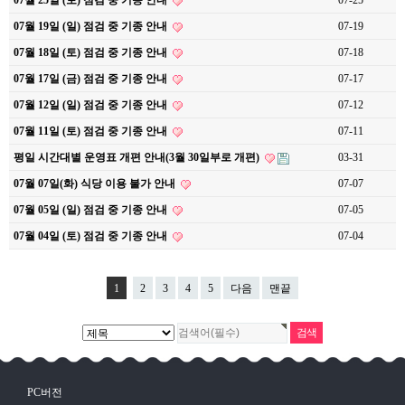
07월 25일 (토) 점검 중 기종 안내
07-25
07월 19일 (일) 점검 중 기종 안내
07-19
07월 18일 (토) 점검 중 기종 안내
07-18
07월 17일 (금) 점검 중 기종 안내
07-17
07월 12일 (일) 점검 중 기종 안내
07-12
07월 11일 (토) 점검 중 기종 안내
07-11
평일 시간대별 운영표 개편 안내(3월 30일부로 개편)
03-31
07월 07일(화) 식당 이용 불가 안내
07-07
07월 05일 (일) 점검 중 기종 안내
07-05
07월 04일 (토) 점검 중 기종 안내
07-04
1
2
3
4
5
다음
맨끝
PC버전