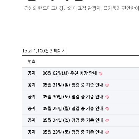
김해의 랜드마크! 경남의 대표적 관광지, 즐거움과 편안함이
Total 1,100건
3 페이지
번호
공지
06월 02일(화) 우천 휴장 안내
공지
05월 31일 (일) 점검 중 기종 안내
공지
05월 30일 (토) 점검 중 기종 안내
공지
05월 25일 (월) 점검 중 기종 안내
공지
05월 24일 (일) 점검 중 기종 안내
공지
05월 23일 (토) 점검 중 기종 안내