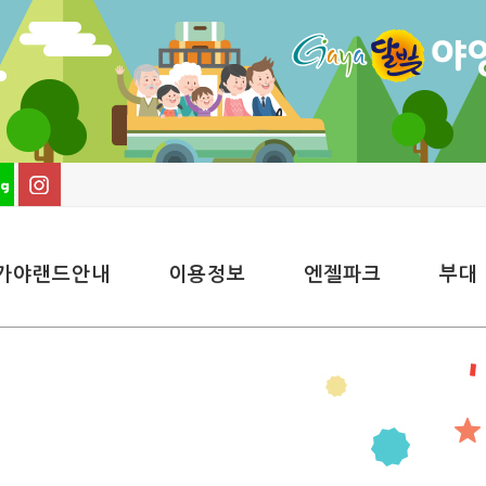
가야랜드안내
이용정보
엔젤파크
부대