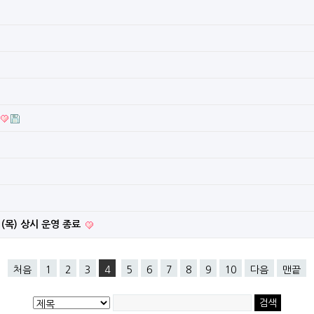
 (목) 상시 운영 종료
처음
1
2
3
4
5
6
7
8
9
10
다음
맨끝