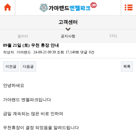
고객센터
FAQ
갤러리
공지사항
09월 21일 (토) 우천 휴장 안내
작성자
가야랜드
24-09-21 09:39
조회
17,149회
댓글
0건
이전글
다음글
목록
본문
안녕하세요
가야랜드 엔젤파크입니다
금일 계속되는 많은 비로 인하여
우천휴장이 결정 되었음을 알려드립니다