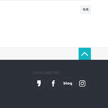
목록
GAYA LAND SNS