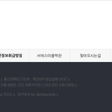
인정보취급방침
서비스이용약관
찾아오시는길
통신판매신고번호 : 제2009-경남김해-0137
346-6000, 055-346-6100 / FAX 055-346-9900
by TLOG
유지보수 by danbeeweb