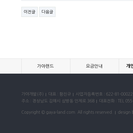
이전글
다음글
가야랜드
요금안내
개
가야개발(주)
대표 : 황진규
사업자등록번호 : 622-81-00022
주소 : 경상남도 김해시 삼방동 인제로 368
대표전화 : TEL 055-
Copyright © gaya-land.com. All rights reserved.
design 