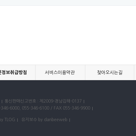
인정보취급방침
서비스이용약관
찾아오시는길
통신판매신고번호 : 제2009-경남김해-0137
346-6000, 055-346-6100 / FAX 055-346-9900
by TLOG
유지보수 by danbeeweb