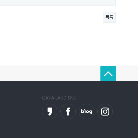
목록
GAYA LAND SNS