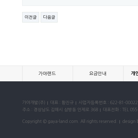
이전글
다음글
가야랜드
요금안내
개
가야개발(주)
대표 : 황진규
사업자등록번호 : 622-81-00022
주소 : 경상남도 김해시 삼방동 인제로 368
대표전화 : TEL 055-
Copyright © gaya-land.com. All rights reserved.
design 