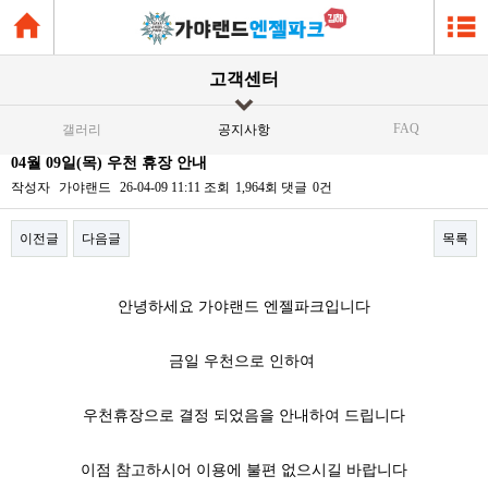
고객센터
FAQ
갤러리
공지사항
04월 09일(목) 우천 휴장 안내
작성자
가야랜드
26-04-09 11:11
조회
1,964회
댓글
0건
이전글
다음글
목록
본문
안녕하세요 가야랜드 엔젤파크입니다
금일 우천으로 인하여
우천휴장으로 결정 되었음을 안내하여 드립니다
이점 참고하시어 이용에 불편 없으시길 바랍니다