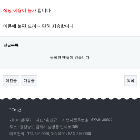
식당 이용이 불가
합니다
이용에 불편 드려 대단히 죄송합니다
댓글목록
등록된 댓글이 없습니다.
이전글
다음글
목록
PC버전
가야개발(주)
대표 : 황진규
사업자등록번호 : 622-81-00022
주소 : 경상남도 김해시 삼방동 인제로 368
대표전화 : TEL 346-6000, 346-6100 / FAX 346-9900