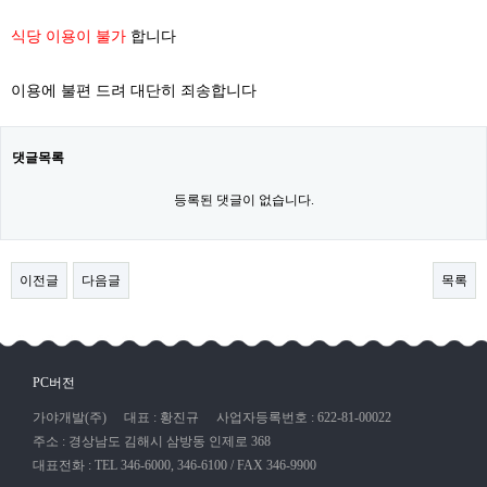
식당 이용이 불가
합니다
이용에 불편 드려 대단히 죄송합니다
댓글목록
등록된 댓글이 없습니다.
이전글
다음글
목록
PC버전
가야개발(주)
대표 : 황진규
사업자등록번호 : 622-81-00022
주소 : 경상남도 김해시 삼방동 인제로 368
대표전화 : TEL 346-6000, 346-6100 / FAX 346-9900