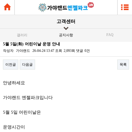
고객센터
FAQ
갤러리
공지사항
5월 5일(화) 어린이날 운영 안내
작성자
가야랜드
26-04-24 13:47
조회
2,093회
댓글
0건
이전글
다음글
목록
본문
안녕하세요
가야랜드 엔젤파크입니다
5월 5일 어린이날은
운영시간이