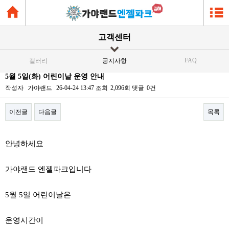
고객센터
FAQ
갤러리
공지사항
5월 5일(화) 어린이날 운영 안내
작성자
가야랜드
26-04-24 13:47
조회
2,096회
댓글
0건
이전글
다음글
목록
본문
안녕하세요
가야랜드 엔젤파크입니다
5월 5일 어린이날은
운영시간이