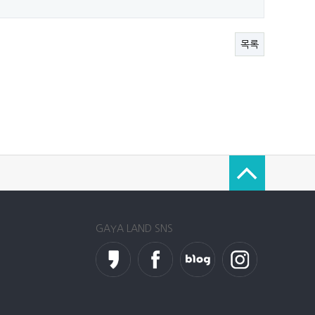
목록
GAYA LAND SNS