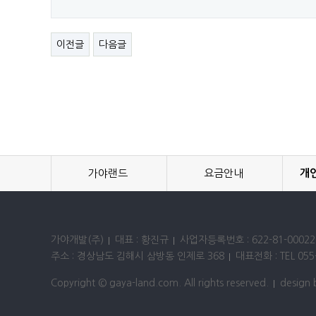
이전글
다음글
가야랜드
요금안내
개
가야개발(주)
대표 : 황진규
사업자등록번호 : 622-81-00022
주소 : 경상남도 김해시 삼방동 인제로 368
대표전화 : TEL 055-
Copyright © gaya-land.com. All rights reserved.
design 