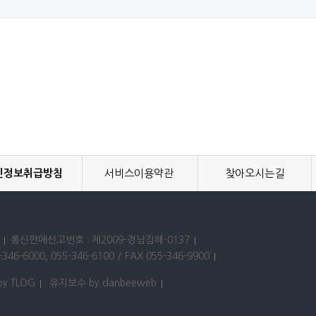
인정보취급방침
서비스이용약관
찾아오시는길
통신판매신고번호 : 제2009-경남김해-0137
346-6000, 055-346-6100 / FAX 055-346-9900
by TLOG
유지보수 by danbeeweb