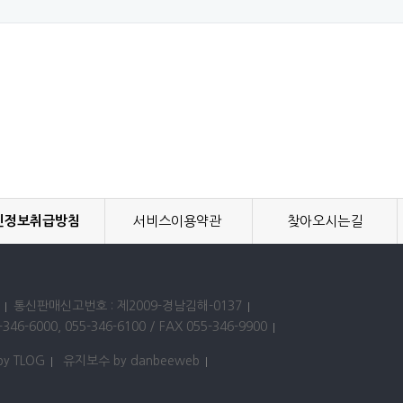
인정보취급방침
서비스이용약관
찾아오시는길
통신판매신고번호 : 제2009-경남김해-0137
346-6000, 055-346-6100 / FAX 055-346-9900
by TLOG
유지보수 by danbeeweb