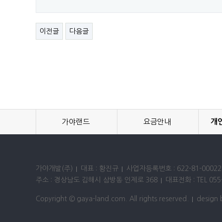
이전글
다음글
가야랜드
요금안내
개
가야개발(주)
대표 : 황진규
사업자등록번호 : 622-81-00022
주소 : 경상남도 김해시 삼방동 인제로 368
대표전화 : TEL 055-
Copyright © gaya-land.com. All rights reserved.
design 