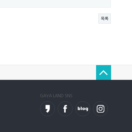
목록
GAYA LAND SNS