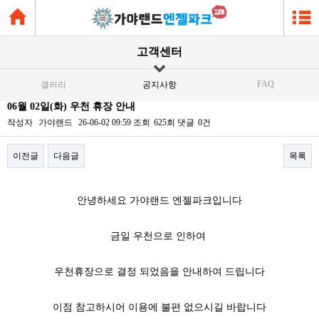
고객센터
FAQ
갤러리
공지사항
06월 02일(화) 우천 휴장 안내
작성자
가야랜드
26-06-02 09:59
조회
625회
댓글
0건
이전글
다음글
목록
본문
안녕하세요 가야랜드 엔젤파크입니다
금일 우천으로 인하여
우천휴장으로 결정 되었음을 안내하여 드립니다
이점 참고하시어 이용에 불편 없으시길 바랍니다