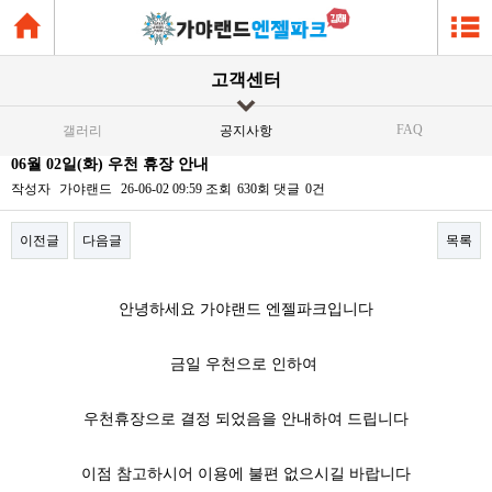
고객센터
FAQ
갤러리
공지사항
06월 02일(화) 우천 휴장 안내
작성자
가야랜드
26-06-02 09:59
조회
630회
댓글
0건
이전글
다음글
목록
본문
안녕하세요 가야랜드 엔젤파크입니다
금일 우천으로 인하여
우천휴장으로 결정 되었음을 안내하여 드립니다
이점 참고하시어 이용에 불편 없으시길 바랍니다