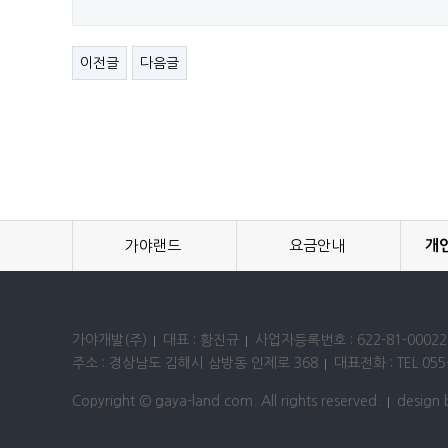
이전글
다음글
가야랜드
요금안내
개
가야개발(주)
대표 : 황진규
사업자등록번호 : 622-81-00022
주소 : 경상남도 김해시 삼방동 인제로 368
대표전화 : TEL 055-
Copyright © gaya-land.com. All rights reserved.
design 