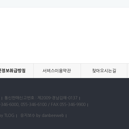
인정보취급방침
서비스이용약관
찾아오시는길
통신판매신고번호 : 제2009-경남김해-0137
346-6000, 055-346-6100 / FAX 055-346-9900
by TLOG
유지보수 by danbeeweb