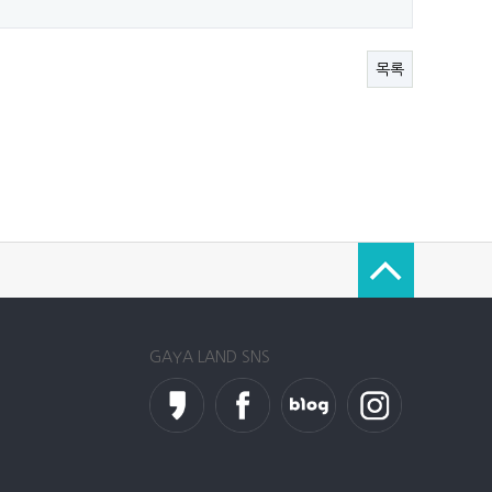
목록
GAYA LAND SNS