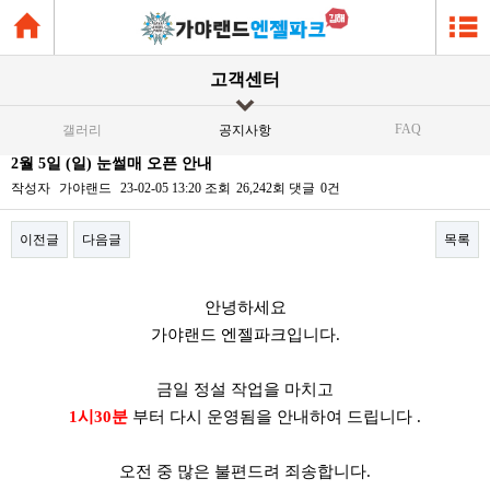
고객센터
FAQ
갤러리
공지사항
2월 5일 (일) 눈썰매 오픈 안내
작성자
가야랜드
23-02-05 13:20
조회
26,242회
댓글
0건
이전글
다음글
목록
본문
안녕하세요
가야랜드 엔젤파크입니다.
금일 정설 작업을 마치고
1시30분
부터 다시 운영됨을 안내하여 드립니다 .
오전 중 많은 불편드려 죄송합니다.