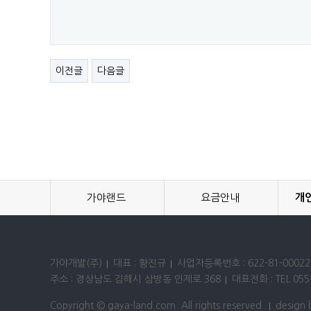
이전글
다음글
가야랜드
요금안내
개
가야개발(주)
대표 : 황진규
사업자등록번호 : 622-81-00022
주소 : 경상남도 김해시 삼방동 인제로 368
대표전화 : TEL 055-
Copyright © gaya-land.com. All rights reserved.
design 