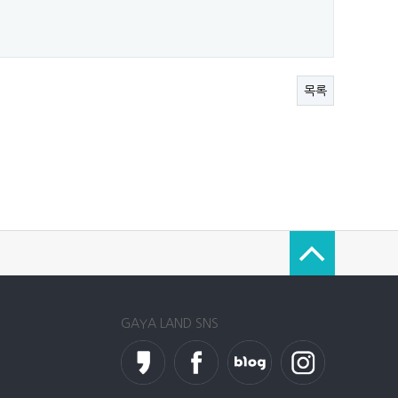
목록
GAYA LAND SNS