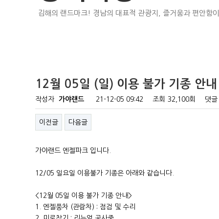
김해의 랜드마크! 경남의 대표적 관광지, 즐거움과 편안함이
12월 05일 (일) 이용 불가 기종 안내
작성자
가야랜드
21-12-05 09:42
조회
32,100회
댓글
이전글
다음글
가야랜드 엔젤파크 입니다.
12/05 일요일 이용불가 기종은 아래와 같습니다.
<12월 05일 이용 불가 기종 안내>
1. 엔젤풍차 (관람차) : 점검 및 수리
2. 미로찾기 : 리뉴얼 공사중