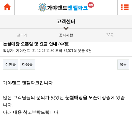
고객센터
FAQ
갤러리
공지사항
눈썰매장 오픈일 및 요금 안내 (수정)
작성자
가야랜드
21-12-27 11:30
조회
34,571회
댓글
0건
이전글
다음글
목록
본문
가야랜드 엔젤파크입니다.
많은 고객님들의 문의가 있었던
눈썰매장을 오픈
예정중에 있습
니다.
아래 내용 참고부탁드립니다.