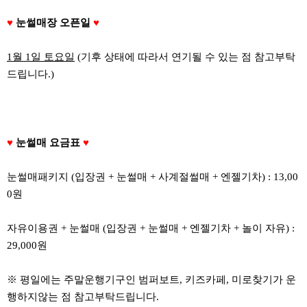
♥
눈썰매장 오픈일
♥
1월 1일 토요일
(기후 상태에 따라서 연기될 수 있는 점 참고부탁
드립니다.)
♥
눈썰매 요금표
♥
눈썰매패키지 (입장권 + 눈썰매 + 사계절썰매 + 엔젤기차) : 13,00
0원
자유이용권 + 눈썰매 (입장권 + 눈썰매 + 엔젤기차 + 놀이 자유) :
29,000원
※ 평일에는 주말운행기구인 범퍼보트, 키즈카페, 미로찾기가 운
행하지않는 점 참고부탁드립니다.​