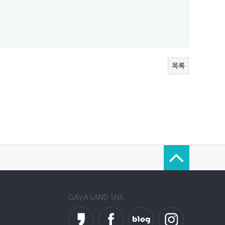
목록
GAYA LAND SNS