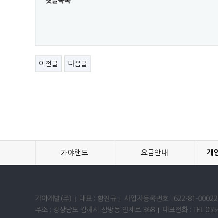
댓글목록
이전글
다음글
가야랜드
요금안내
개
가야개발(주)
대표 : 황진규
사업자등록번호 : 622-81-00022
주소 : 경상남도 김해시 삼방동 인제로 368
대표전화 : TEL 055-