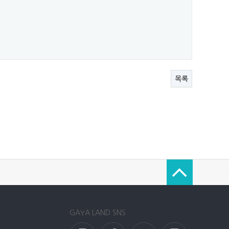
목록
GAYA LAND SNS