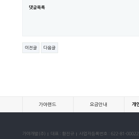
댓글목록
이전글
다음글
가야랜드
요금안내
개
가야개발(주)
대표 : 황진규
사업자등록번호 : 622-81-00022