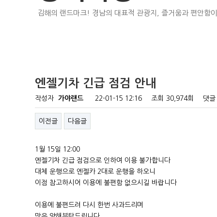
김해의 랜드마크! 경남의 대표적 관광지, 즐거움과 편안함이
엔젤기차 긴급 점검 안내
작성자
가야랜드
22-01-15 12:16
조회
30,974회
댓글
이전글
다음글
1월 15일 12:00
엔젤기차 긴급 점검으로 인하여 이용 불가합니다
대체 운행으로 엔젤카 2대로 운행을 하오니
이점 참고하시어 이용에 불편함 없으시길 바랍니다
이용에 불편드려 다시 한번 사과드리며
많은 양해부탁드립니다