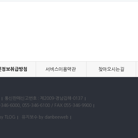
인정보취급방침
서비스이용약관
찾아오시는길
통신판매신고번호 : 제2009-경남김해-0137
346-6000, 055-346-6100 / FAX 055-346-9900
by TLOG
유지보수 by danbeeweb