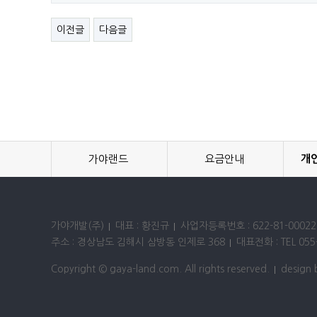
이전글
다음글
가야랜드
요금안내
개
가야개발(주)
대표 : 황진규
사업자등록번호 : 622-81-00022
주소 : 경상남도 김해시 삼방동 인제로 368
대표전화 : TEL 055-
Copyright © gaya-land.com. All rights reserved.
design 