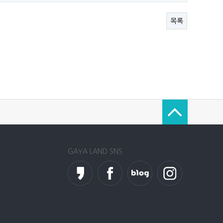
목록
GAYA LAND SNS