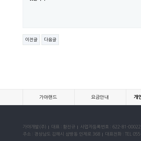
이전글
다음글
가야랜드
요금안내
개
가야개발(주)
대표 : 황진규
사업자등록번호 : 622-81-00022
주소 : 경상남도 김해시 삼방동 인제로 368
대표전화 : TEL 055-