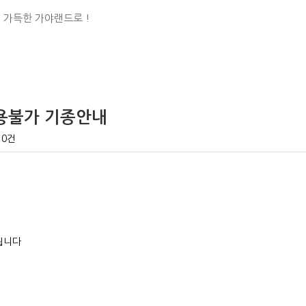
 가득한 가야랜드로 !
이용불가 기종안내
0건
됩니다