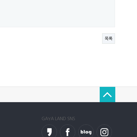
목록
GAYA LAND SNS