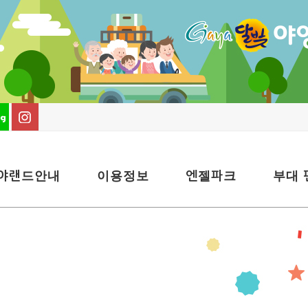
야랜드안내
이용정보
엔젤파크
부대 