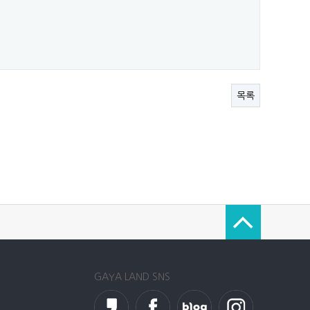
목록
GAYA LAND SNS