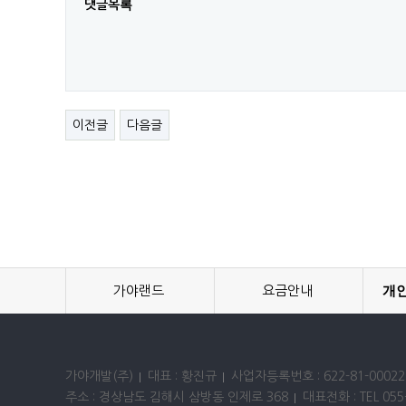
댓글목록
이전글
다음글
가야랜드
요금안내
개
가야개발(주)
대표 : 황진규
사업자등록번호 : 622-81-00022
주소 : 경상남도 김해시 삼방동 인제로 368
대표전화 : TEL 055-