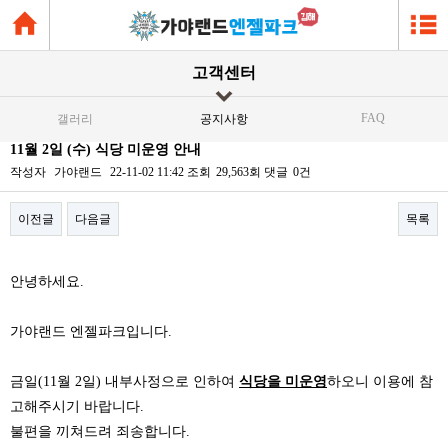
고객센터
FAQ
갤러리
공지사항
11월 2일 (수) 식당 미운영 안내
작성자
가야랜드
22-11-02 11:42
조회
29,563회
댓글
0건
이전글
다음글
목록
본문
안녕하세요.
가야랜드 엔젤파크입니다.
금일(11월 2일) 내부사정으로 인하여
식당을 미운영
하오니 이용에 참
고해주시기 바랍니다.
불편을 끼쳐드려 죄송합니다.